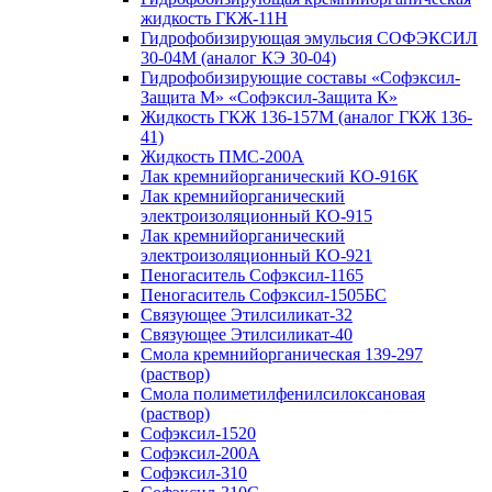
жидкость ГКЖ-11Н
Гидрофобизирующая эмульсия СОФЭКСИЛ
30-04М (аналог КЭ 30-04)
Гидрофобизирующие составы «Софэксил-
Защита М» «Софэксил-Защита К»
Жидкость ГКЖ 136-157М (аналог ГКЖ 136-
41)
Жидкость ПМС-200А
Лак кремнийорганический КО-916К
Лак кремнийорганический
электроизоляционный КО-915
Лак кремнийорганический
электроизоляционный КО-921
Пеногаситель Софэксил-1165
Пеногаситель Софэксил-1505БС
Связующее Этилсиликат-32
Связующее Этилсиликат-40
Смола кремнийорганическая 139-297
(раствор)
Смола полиметилфенилсилоксановая
(раствор)
Софэксил-1520
Софэксил-200А
Софэксил-310