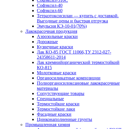
Софэксил-310С
Софэксил-40
Софэксил-60
Тетраэтоксисилан — купить с доставкой.
Выгодные цены и быстрая отгрузка
Эмульсия КЭ-10-01(70%)
Лакокрасочная продукция
Аэрозольные краски
Дорожные
Кузнечные краски
Лак КО-85 ГОСТ 11066,ТУ 2312-027-
24358611-2014
Лак кремнийорганический термостойкий
КО-815
Молотковые краски
Органосиликатные композиции
Полиорганосилоксановые лакокрасочные
материалы
Сопутствующие товары
Специальные
Термостойкие краски
Термостойкие лаки
Фасадные краски
Цинконаполненные грунты
Промышленная химия